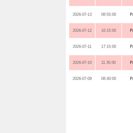
2026-07-13
08:55:00
P
2026-07-12
10:15:00
P
2026-07-11
17:15:00
P
2026-07-10
11:35:00
P
2026-07-09
08:40:00
P