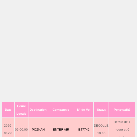
Heure
Date
Destination
Compagnie
N° de Vol
Statut
Ponctualité
Locale
Retard de 1
2026-
DECOLLE
09:00:00
POZNAN
ENTER AIR
E47742
heure et 6
08-06
10:06