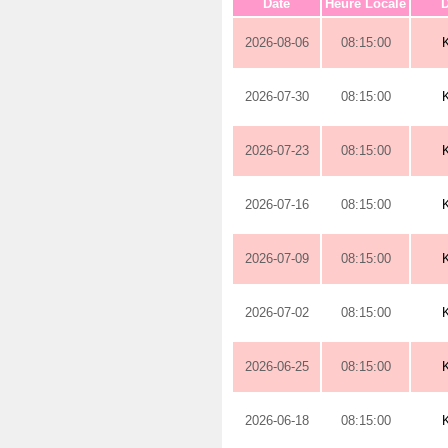
Date
Heure Locale
D
2026-08-06
08:15:00
2026-07-30
08:15:00
2026-07-23
08:15:00
2026-07-16
08:15:00
2026-07-09
08:15:00
2026-07-02
08:15:00
2026-06-25
08:15:00
2026-06-18
08:15:00