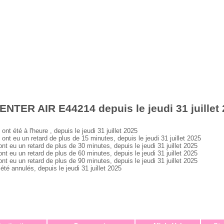
ENTER AIR E44214 depuis le jeudi 31 juillet
été à l'heure , depuis le jeudi 31 juillet 2025
eu un retard de plus de 15 minutes, depuis le jeudi 31 juillet 2025
u un retard de plus de 30 minutes, depuis le jeudi 31 juillet 2025
u un retard de plus de 60 minutes, depuis le jeudi 31 juillet 2025
u un retard de plus de 90 minutes, depuis le jeudi 31 juillet 2025
annulés, depuis le jeudi 31 juillet 2025