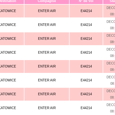
estination
Compagnie
N° de Vol
Sta
DEC
KATOWICE
ENTER AIR
E44214
08
DEC
KATOWICE
ENTER AIR
E44214
08
DEC
KATOWICE
ENTER AIR
E44214
08
DEC
KATOWICE
ENTER AIR
E44214
08
DEC
KATOWICE
ENTER AIR
E44214
08
DEC
KATOWICE
ENTER AIR
E44214
08
DEC
KATOWICE
ENTER AIR
E44214
08
DEC
KATOWICE
ENTER AIR
E44214
08