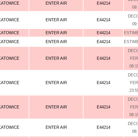
KATOWICE
ENTER AIR
E44214
09
DEC
KATOWICE
ENTER AIR
E44214
09
KATOWICE
ENTER AIR
E44214
ESTIME
KATOWICE
ENTER AIR
E44214
ESTIME
DEC
KATOWICE
ENTER AIR
E44214
FE
08:1
DEC
KATOWICE
ENTER AIR
E44214
FE
23:5
DEC
KATOWICE
ENTER AIR
E44214
FE
08:1
DEC
KATOWICE
ENTER AIR
E44214
08