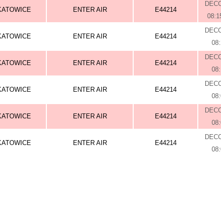
DEC
KATOWICE
ENTER AIR
E44214
08:1
DEC
KATOWICE
ENTER AIR
E44214
08
DEC
KATOWICE
ENTER AIR
E44214
08
DEC
KATOWICE
ENTER AIR
E44214
08
DEC
KATOWICE
ENTER AIR
E44214
08
DEC
KATOWICE
ENTER AIR
E44214
08