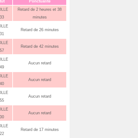
tut
Ponctualité
OLLE
Retard de 2 heures et 38
:33
minutes
OLLE
Retard de 26 minutes
:31
OLLE
Retard de 42 minutes
:57
OLLE
Aucun retard
:49
OLLE
Aucun retard
:40
OLLE
Aucun retard
:55
OLLE
Aucun retard
:00
OLLE
Retard de 17 minutes
:22