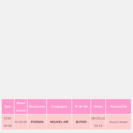
Heure
Date
Destination
Compagnie
N° de Vol
Statut
Ponctualité
Locale
2026-
DECOLLE
02:30:00
POZNAN
NOUVEL AIR
BJ7630
Aucun retard
08-06
02:13