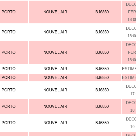
DEC
PORTO
NOUVEL AIR
BJ6850
FE
18:0
DEC
PORTO
NOUVEL AIR
BJ6850
18:0
DEC
PORTO
NOUVEL AIR
BJ6850
FE
18:0
PORTO
NOUVEL AIR
BJ6850
ESTIME
PORTO
NOUVEL AIR
BJ6850
ESTIME
DEC
PORTO
NOUVEL AIR
BJ6850
17
DEC
PORTO
NOUVEL AIR
BJ6850
18
DEC
PORTO
NOUVEL AIR
BJ6850
19
DEC