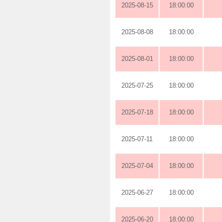
2025-08-15
18:00:00
2025-08-08
18:00:00
2025-08-01
18:00:00
2025-07-25
18:00:00
2025-07-18
18:00:00
2025-07-11
18:00:00
2025-07-04
18:00:00
2025-06-27
18:00:00
2025-06-20
18:00:00