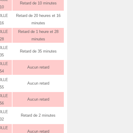
Retard de 10 minutes
:10
OLLE
Retard de 20 heures et 16
:16
minutes
OLLE
Retard de 1 heure et 28
:28
minutes
OLLE
Retard de 35 minutes
:35
OLLE
Aucun retard
:54
OLLE
Aucun retard
:55
OLLE
Aucun retard
:56
OLLE
Retard de 2 minutes
:02
OLLE
Aucun retard