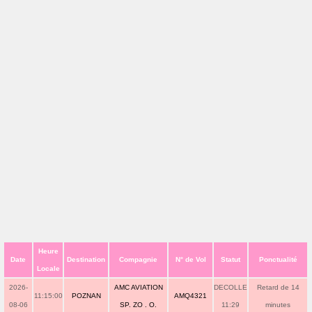
Heure
Date
Destination
Compagnie
N° de Vol
Statut
Ponctualité
Locale
2026-
AMC AVIATION
DECOLLE
Retard de 14
11:15:00
POZNAN
AMQ4321
08-06
SP. ZO . O.
11:29
minutes