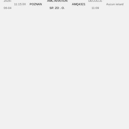
2026-
AMC AVIATION
DECOLLE
11:15:00
POZNAN
AMQ4321
Aucun retard
06-04
SP. ZO . O.
11:09