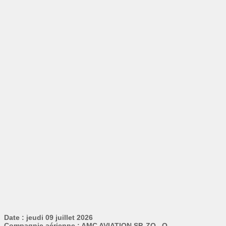
Date : jeudi 09 juillet 2026
Compagnie aérienne : AMC AVIATION SP. ZO . O.