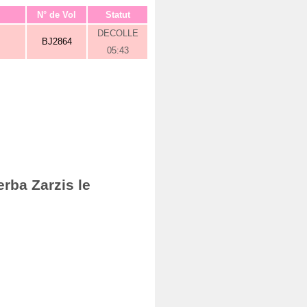
N° de Vol
Statut
DECOLLE
BJ2864
05:43
rba Zarzis le