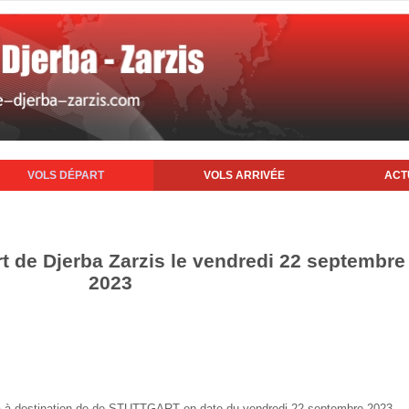
VOLS DÉPART
VOLS ARRIVÉE
ACT
rt de Djerba Zarzis le vendredi 22 septembre
2023
erba à destination de de STUTTGART en date du vendredi 22 septembre 2023