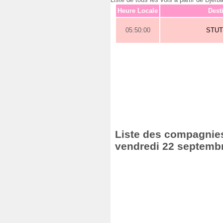
Heure Locale
Dest
05:50:00
STU
Liste des compagnies 
vendredi 22 septemb