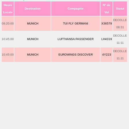
Heure
N° de
Destination
Compagnie
Statut
Locale
Vol
DECOLLE
08:20:00
MUNICH
TUI FLY GERMANI
X36579
08:31
DECOLLE
10:45:00
MUNICH
LUFTHANSA PASSENGER
LH4319
11:11
DECOLLE
10:45:00
MUNICH
EUROWINGS DISCOVER
4Y223
11:11