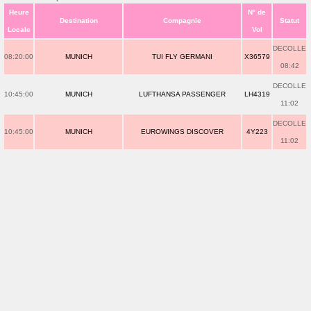
Heure
N° de
Destination
Compagnie
Statut
Locale
Vol
DECOLLE
08:20:00
MUNICH
TUI FLY GERMANI
X36579
08:42
DECOLLE
10:45:00
MUNICH
LUFTHANSA PASSENGER
LH4319
11:02
DECOLLE
10:45:00
MUNICH
EUROWINGS DISCOVER
4Y223
11:02