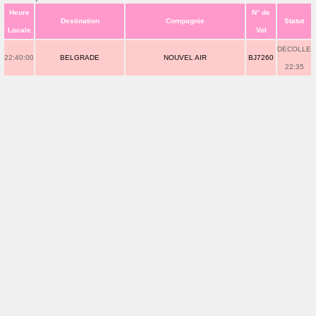
Heure
N° de
Destination
Compagnie
Statut
Locale
Vol
DECOLLE
22:40:00
BELGRADE
NOUVEL AIR
BJ7260
22:35