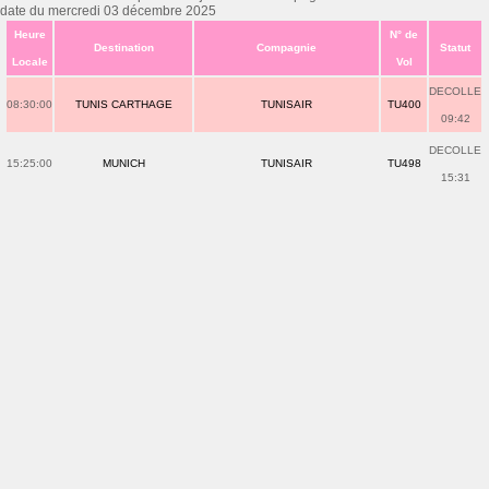
date du mercredi 03 décembre 2025
Heure
N° de
Destination
Compagnie
Statut
Locale
Vol
DECOLLE
08:30:00
TUNIS CARTHAGE
TUNISAIR
TU400
09:42
DECOLLE
15:25:00
MUNICH
TUNISAIR
TU498
15:31