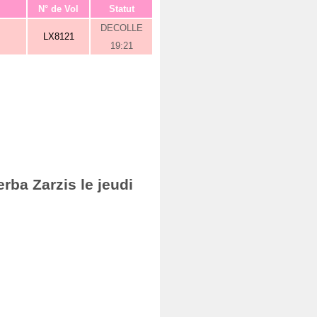
N° de Vol
Statut
DECOLLE
LX8121
19:21
rba Zarzis le jeudi