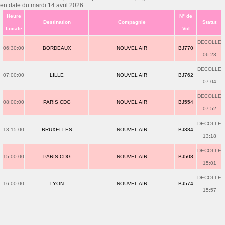
en date du mardi 14 avril 2026
Heure
N° de
Destination
Compagnie
Statut
Locale
Vol
DECOLLE
06:30:00
BORDEAUX
NOUVEL AIR
BJ770
06:23
DECOLLE
07:00:00
LILLE
NOUVEL AIR
BJ762
07:04
DECOLLE
08:00:00
PARIS CDG
NOUVEL AIR
BJ554
07:52
DECOLLE
13:15:00
BRUXELLES
NOUVEL AIR
BJ384
13:18
DECOLLE
15:00:00
PARIS CDG
NOUVEL AIR
BJ508
15:01
DECOLLE
16:00:00
LYON
NOUVEL AIR
BJ574
15:57