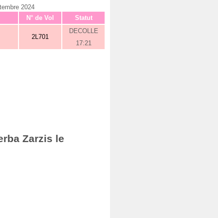
ptembre 2024
N° de Vol
Statut
DECOLLE
2L701
17:21
rba Zarzis le