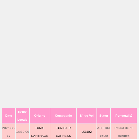
Heure
Date
Origine
Compagnie
N° de Vol
Statut
Ponctualité
Locale
2025-08-
TUNIS
TUNISAIR
ATTERRI
Retard de 50
14:30:00
UG402
17
CARTHAGE
EXPRESS
15:20
minutes