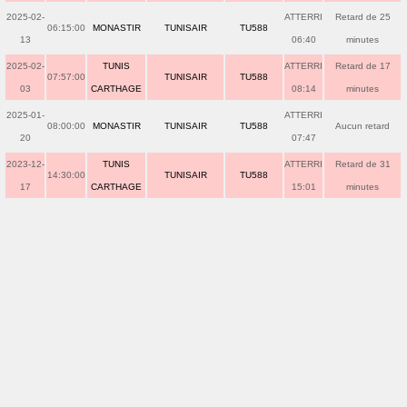
2025-02-
ATTERRI
Retard de 25
06:15:00
MONASTIR
TUNISAIR
TU588
13
06:40
minutes
2025-02-
TUNIS
ATTERRI
Retard de 17
07:57:00
TUNISAIR
TU588
03
CARTHAGE
08:14
minutes
2025-01-
ATTERRI
08:00:00
MONASTIR
TUNISAIR
TU588
Aucun retard
20
07:47
2023-12-
TUNIS
ATTERRI
Retard de 31
14:30:00
TUNISAIR
TU588
17
CARTHAGE
15:01
minutes