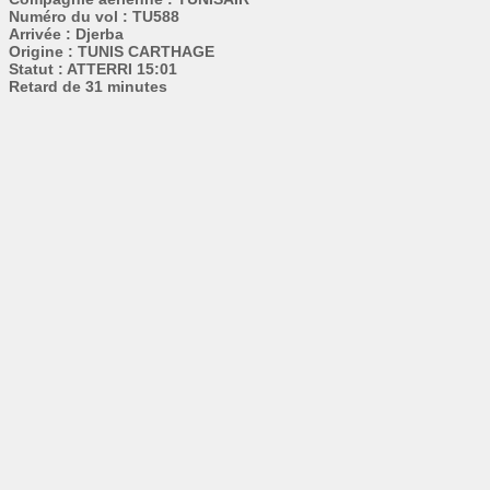
Numéro du vol : TU588
Arrivée : Djerba
Origine : TUNIS CARTHAGE
Statut : ATTERRI 15:01
Retard de 31 minutes