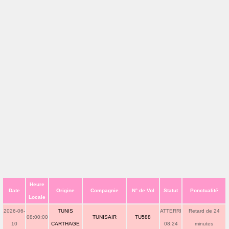
Heure
Date
Origine
Compagnie
N° de Vol
Statut
Ponctualité
Locale
2026-06-
TUNIS
ATTERRI
Retard de 24
08:00:00
TUNISAIR
TU588
10
CARTHAGE
08:24
minutes