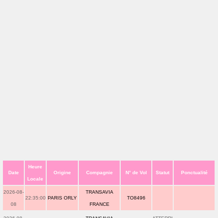
Heure
Date
Origine
Compagnie
N° de Vol
Statut
Ponctualité
Locale
2026-08-
TRANSAVIA
22:35:00
PARIS ORLY
TO8496
08
FRANCE