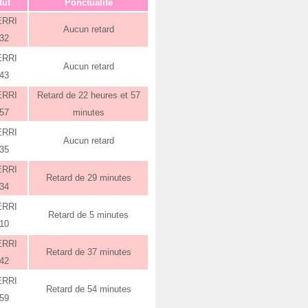
tut
Ponctualité
ERRI
Aucun retard
:32
ERRI
Aucun retard
:43
ERRI
Retard de 22 heures et 57
:57
minutes
ERRI
Aucun retard
:35
ERRI
Retard de 29 minutes
:34
ERRI
Retard de 5 minutes
:10
ERRI
Retard de 37 minutes
:42
ERRI
Retard de 54 minutes
:59