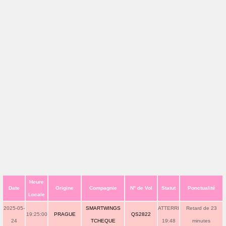
Heure
Date
Origine
Compagnie
N° de Vol
Statut
Ponctualité
Locale
2025-05-
SMARTWINGS
ATTERRI
Retard de 23
19:25:00
PRAGUE
QS2822
24
TCHEQUE
19:48
minutes