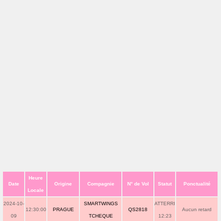
Heure
Date
Origine
Compagnie
N° de Vol
Statut
Ponctualité
Locale
2024-10-
SMARTWINGS
ATTERRI
12:30:00
PRAGUE
QS2818
Aucun retard
09
TCHEQUE
12:23