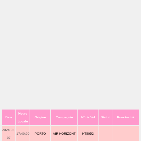
Heure
Date
Origine
Compagnie
N° de Vol
Statut
Ponctualité
Locale
2026-08-
17:40:00
PORTO
AIR HORIZONT
HT5052
07