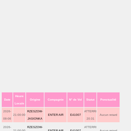
Heure
Date
Origine
Compagnie
N° de Vol
Statut
Ponctualité
Locale
2026-
RZESZOW-
ATTERRI
21:00:00
ENTER AIR
E41007
Aucun retard
08-06
JASIONKA
20:31
2026-
RZESZOW-
ATTERRI
21:00:00
ENTER AIR
E41007
Aucun retard