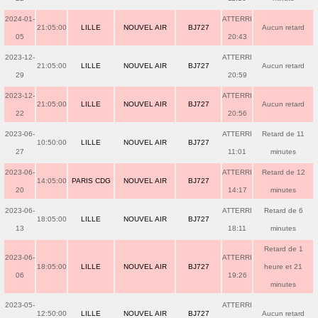
2024-01-
ATTERRI
21:05:00
LILLE
NOUVEL AIR
BJ727
Aucun retard
05
20:43
2023-12-
ATTERRI
21:05:00
LILLE
NOUVEL AIR
BJ727
Aucun retard
29
20:59
2023-12-
ATTERRI
21:05:00
LILLE
NOUVEL AIR
BJ727
Aucun retard
22
20:56
2023-06-
ATTERRI
Retard de 11
10:50:00
LILLE
NOUVEL AIR
BJ727
27
11:01
minutes
2023-06-
ATTERRI
Retard de 12
14:05:00
PARIS CDG
NOUVEL AIR
BJ727
20
14:17
minutes
2023-06-
ATTERRI
Retard de 6
18:05:00
LILLE
NOUVEL AIR
BJ727
13
18:11
minutes
Retard de 1
2023-06-
ATTERRI
18:05:00
LILLE
NOUVEL AIR
BJ727
heure et 21
06
19:26
minutes
2023-05-
ATTERRI
12:50:00
LILLE
NOUVEL AIR
BJ727
Aucun retard