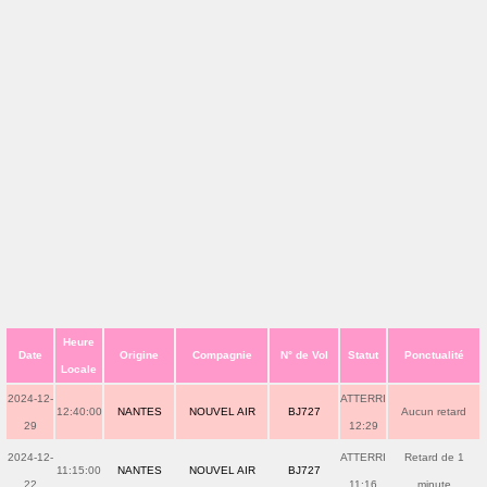
Heure
Date
Origine
Compagnie
N° de Vol
Statut
Ponctualité
Locale
2024-12-
ATTERRI
12:40:00
NANTES
NOUVEL AIR
BJ727
Aucun retard
29
12:29
2024-12-
ATTERRI
Retard de 1
11:15:00
NANTES
NOUVEL AIR
BJ727
22
11:16
minute