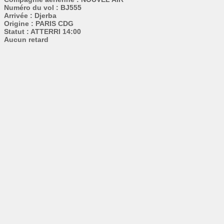
Numéro du vol : BJ555
Arrivée : Djerba
Origine : PARIS CDG
Statut : ATTERRI 14:00
Aucun retard