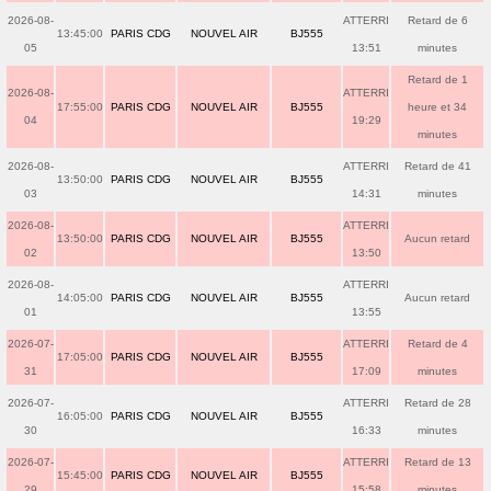
2026-08-
ATTERRI
Retard de 6
13:45:00
PARIS CDG
NOUVEL AIR
BJ555
05
13:51
minutes
Retard de 1
2026-08-
ATTERRI
17:55:00
PARIS CDG
NOUVEL AIR
BJ555
heure et 34
04
19:29
minutes
2026-08-
ATTERRI
Retard de 41
13:50:00
PARIS CDG
NOUVEL AIR
BJ555
03
14:31
minutes
2026-08-
ATTERRI
13:50:00
PARIS CDG
NOUVEL AIR
BJ555
Aucun retard
02
13:50
2026-08-
ATTERRI
14:05:00
PARIS CDG
NOUVEL AIR
BJ555
Aucun retard
01
13:55
2026-07-
ATTERRI
Retard de 4
17:05:00
PARIS CDG
NOUVEL AIR
BJ555
31
17:09
minutes
2026-07-
ATTERRI
Retard de 28
16:05:00
PARIS CDG
NOUVEL AIR
BJ555
30
16:33
minutes
2026-07-
ATTERRI
Retard de 13
15:45:00
PARIS CDG
NOUVEL AIR
BJ555
29
15:58
minutes