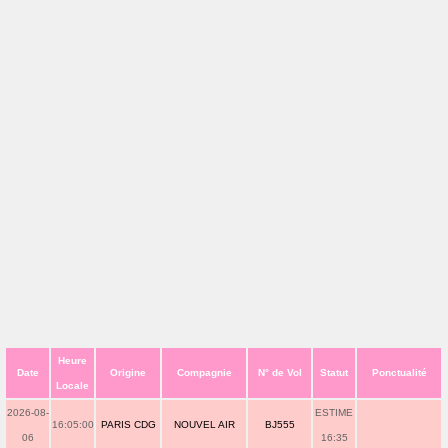
Heure
Date
Origine
Compagnie
N° de Vol
Statut
Ponctualité
Locale
2026-08-
ESTIME
16:05:00
PARIS CDG
NOUVEL AIR
BJ555
06
16:35