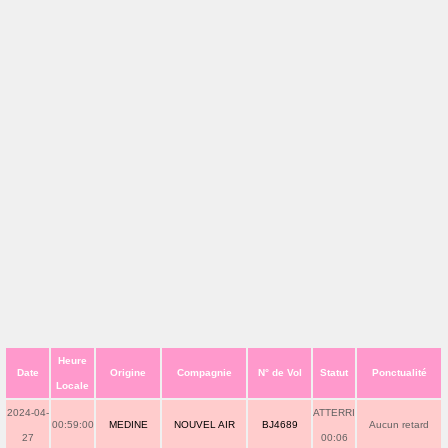
Heure
Date
Origine
Compagnie
N° de Vol
Statut
Ponctualité
Locale
2024-04-
ATTERRI
00:59:00
MEDINE
NOUVEL AIR
BJ4689
Aucun retard
27
00:06