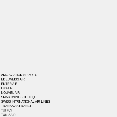
AMC AVIATION SP. ZO . O.
EDELWEISS AIR
ENTER AIR
LUXAIR
NOUVEL AIR
SMARTWINGS TCHEQUE
SWISS INTRNATIONAL AIR LINES
TRANSAVIA FRANCE
TUI FLY
TUNISAIR