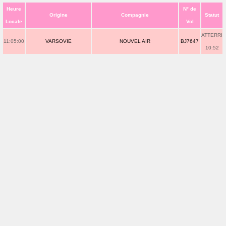
Heure
N° de
Origine
Compagnie
Statut
Locale
Vol
ATTERRI
11:05:00
VARSOVIE
NOUVEL AIR
BJ7647
10:52