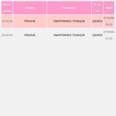
Heure
N° de
Origine
Compagnie
Statut
Locale
Vol
ATTERRI
16:35:00
PRAGUE
SMARTWINGS TCHEQUE
QS2822
16:33
ATTERRI
20:40:00
PRAGUE
SMARTWINGS TCHEQUE
QS2852
21:23