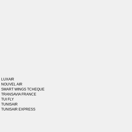
LUXAIR
NOUVEL AIR
SMART WINGS TCHEQUE
TRANSAVIA FRANCE
TUI FLY
TUNISAIR
TUNISAIR EXPRESS