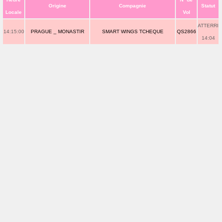
Origine
Compagnie
Statut
Locale
Vol
ATTERRI
14:15:00
PRAGUE _ MONASTIR
SMART WINGS TCHEQUE
QS2866
14:04