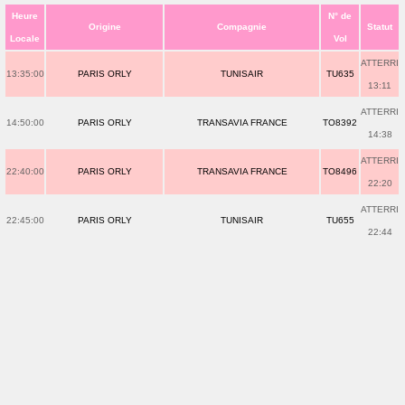
Heure
N° de
Origine
Compagnie
Statut
Locale
Vol
ATTERRI
13:35:00
PARIS ORLY
TUNISAIR
TU635
13:11
ATTERRI
14:50:00
PARIS ORLY
TRANSAVIA FRANCE
TO8392
14:38
ATTERRI
22:40:00
PARIS ORLY
TRANSAVIA FRANCE
TO8496
22:20
ATTERRI
22:45:00
PARIS ORLY
TUNISAIR
TU655
22:44