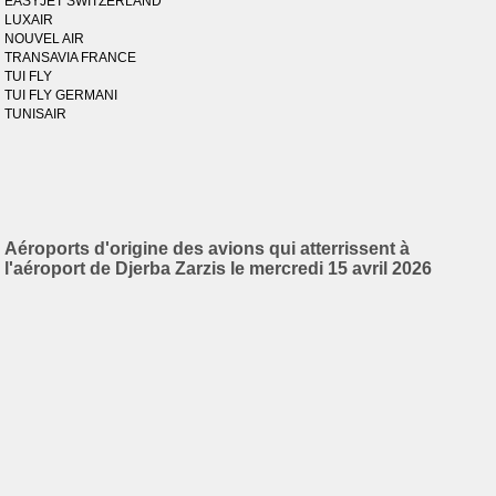
EASYJET SWITZERLAND
LUXAIR
NOUVEL AIR
TRANSAVIA FRANCE
TUI FLY
TUI FLY GERMANI
TUNISAIR
Aéroports d'origine des avions qui atterrissent à
l'aéroport de Djerba Zarzis le mercredi 15 avril 2026