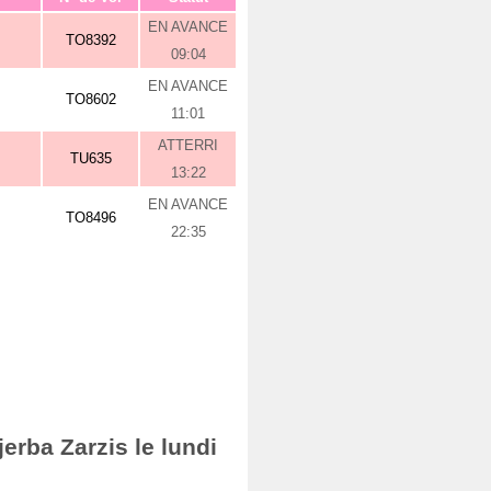
EN AVANCE
TO8392
09:04
EN AVANCE
TO8602
11:01
ATTERRI
TU635
13:22
EN AVANCE
TO8496
22:35
erba Zarzis le lundi