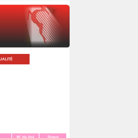
UALITÉ
N° de Vol
Statut