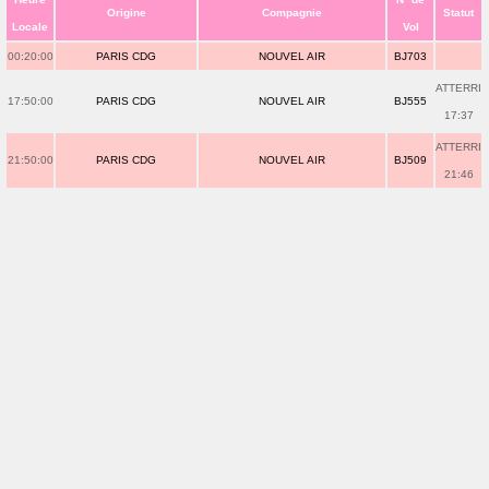
Origine
Compagnie
Statut
Locale
Vol
00:20:00
PARIS CDG
NOUVEL AIR
BJ703
ATTERRI
17:50:00
PARIS CDG
NOUVEL AIR
BJ555
17:37
ATTERRI
21:50:00
PARIS CDG
NOUVEL AIR
BJ509
21:46