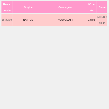
Heure
N° de
Origine
Compagnie
Statut
Locale
Vol
ATTERRI
18:30:00
NANTES
NOUVEL AIR
BJ705
18:41