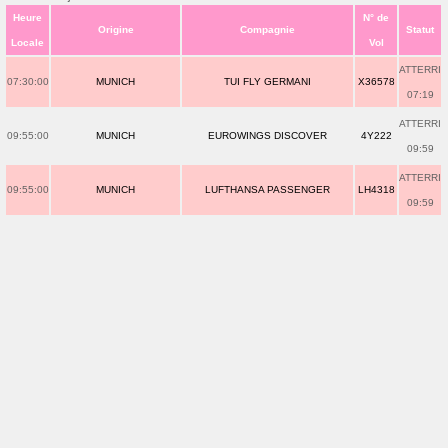
Heure
N° de
Origine
Compagnie
Statut
Locale
Vol
ATTERRI
07:30:00
MUNICH
TUI FLY GERMANI
X36578
07:19
ATTERRI
09:55:00
MUNICH
EUROWINGS DISCOVER
4Y222
09:59
ATTERRI
09:55:00
MUNICH
LUFTHANSA PASSENGER
LH4318
09:59