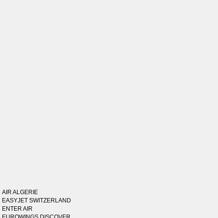
AIR ALGERIE
EASYJET SWITZERLAND
ENTER AIR
EUROWINGS DISCOVER