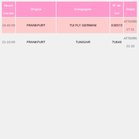
Heure
N° de
Origine
Compagnie
Statut
Locale
Vol
ATTERRI
16:40:00
FRANKFURT
TUI FLY GERMANI
X36572
17:11
ATTERRI
21:10:00
FRANKFURT
TUNISAIR
TU649
21:32