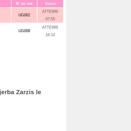
N° de Vol
Statut
ATTERRI
UG002
07:55
ATTERRI
UG008
16:12
erba Zarzis le