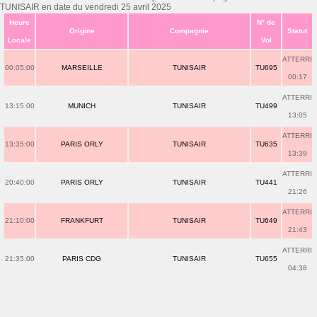
TUNISAIR en date du vendredi 25 avril 2025
Heure
N° de
Origine
Compagnie
Statut
Locale
Vol
ATTERRI
00:05:00
MARSEILLE
TUNISAIR
TU695
00:17
ATTERRI
13:15:00
MUNICH
TUNISAIR
TU499
13:05
ATTERRI
13:35:00
PARIS ORLY
TUNISAIR
TU635
13:39
ATTERRI
20:40:00
PARIS ORLY
TUNISAIR
TU441
21:26
ATTERRI
21:10:00
FRANKFURT
TUNISAIR
TU649
21:43
ATTERRI
21:35:00
PARIS CDG
TUNISAIR
TU655
04:38