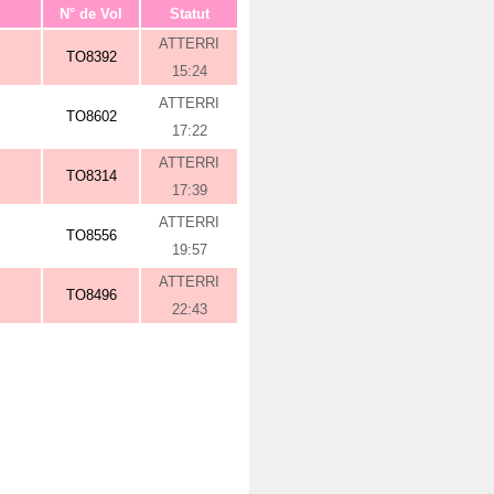
N° de Vol
Statut
ATTERRI
TO8392
15:24
ATTERRI
TO8602
17:22
ATTERRI
TO8314
17:39
ATTERRI
TO8556
19:57
ATTERRI
TO8496
22:43