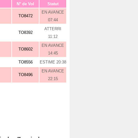
N° de Vol
Statut
EN AVANCE
TO8472
07:44
ATTERRI
TO8392
11:12
EN AVANCE
TO8602
14:45
TO8556
ESTIME 20:38
EN AVANCE
TO8496
22:15