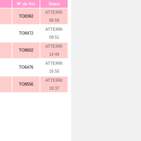
N° de Vol
Statut
ATTERRI
TO8392
08:59
ATTERRI
TO8472
09:51
ATTERRI
TO8602
14:44
ATTERRI
TO6476
16:55
ATTERRI
TO8556
19:37