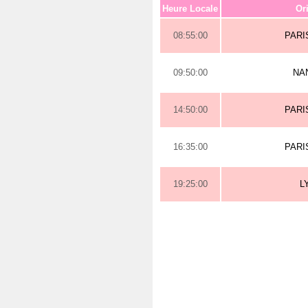
Heure Locale
Or
08:55:00
PARI
09:50:00
NA
14:50:00
PARI
16:35:00
PARI
19:25:00
L