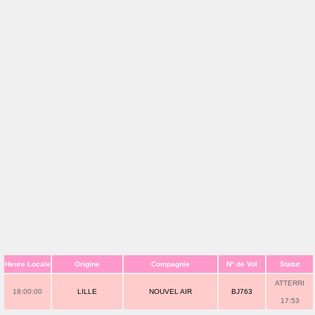
Heure Locale
Origine
Compagnie
N° de Vol
Statut
ATTERRI
18:00:00
LILLE
NOUVEL AIR
BJ763
17:53