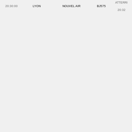
ATTERRI
20:30:00
LYON
NOUVEL AIR
BJ575
20:32