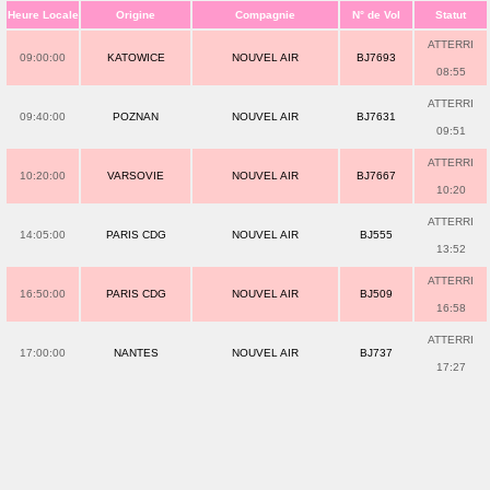
Heure Locale
Origine
Compagnie
N° de Vol
Statut
ATTERRI
09:00:00
KATOWICE
NOUVEL AIR
BJ7693
08:55
ATTERRI
09:40:00
POZNAN
NOUVEL AIR
BJ7631
09:51
ATTERRI
10:20:00
VARSOVIE
NOUVEL AIR
BJ7667
10:20
ATTERRI
14:05:00
PARIS CDG
NOUVEL AIR
BJ555
13:52
ATTERRI
16:50:00
PARIS CDG
NOUVEL AIR
BJ509
16:58
ATTERRI
17:00:00
NANTES
NOUVEL AIR
BJ737
17:27