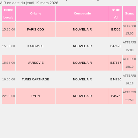
AIR en date du jeudi 19 mars 2026
Heure
N° de
Origine
Compagnie
Statut
Locale
Vol
ATTERRI
15:20:00
PARIS CDG
NOUVEL AIR
BJ509
15:05
ATTERRI
15:30:00
KATOWICE
NOUVEL AIR
BJ7693
15:00
ATTERRI
15:35:00
VARSOVIE
NOUVEL AIR
BJ7667
15:10
ATTERRI
16:00:00
TUNIS CARTHAGE
NOUVEL AIR
BJ4780
16:18
ATTERRI
22:00:00
LYON
NOUVEL AIR
BJ575
21:50