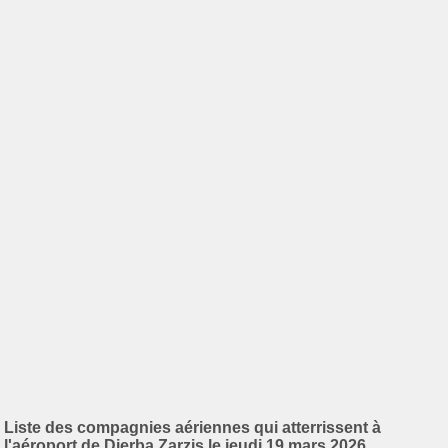
Liste des compagnies aériennes qui atterrissent à
l'aéroport de Djerba Zarzis le jeudi 19 mars 2026