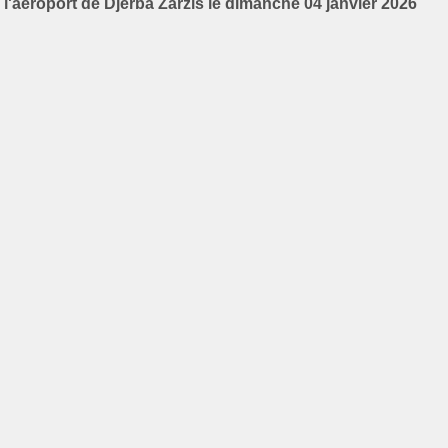
l'aéroport de Djerba Zarzis le dimanche 04 janvier 2026