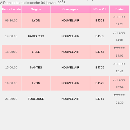
AIR en date du dimanche 04 janvier 2026
Heure Locale
Origine
Compagnie
N° de Vol
Statut
ATTERRI
09:30:00
LYON
NOUVEL AIR
BJ593
09:24
ATTERRI
14:00:00
PARIS CDG
NOUVEL AIR
BJ555
14:01
ATTERRI
14:05:00
LILLE
NOUVEL AIR
BJ763
14:05
ATTERRI
15:00:00
NANTES
NOUVEL AIR
BJ705
15:41
ATTERRI
16:00:00
LYON
NOUVEL AIR
BJ575
15:54
ATTERRI
21:20:00
TOULOUSE
NOUVEL AIR
BJ741
21:30