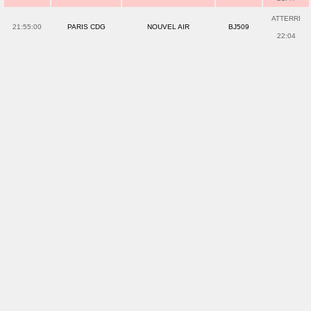
ATTERRI
21:55:00
PARIS CDG
NOUVEL AIR
BJ509
22:04