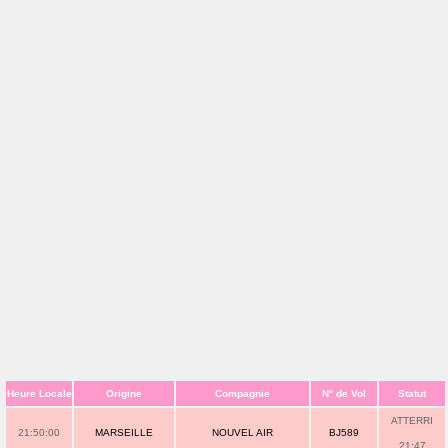
Heure Locale
Origine
Compagnie
N° de Vol
Statut
ATTERRI
21:50:00
MARSEILLE
NOUVEL AIR
BJ589
21:47