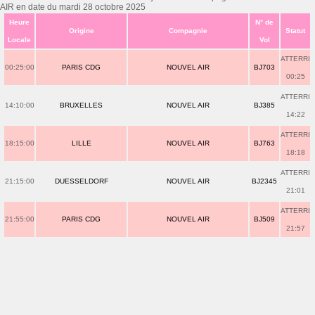
AIR en date du mardi 28 octobre 2025
Heure
N° de
Origine
Compagnie
Statut
Locale
Vol
ATTERRI
00:25:00
PARIS CDG
NOUVEL AIR
BJ703
00:25
ATTERRI
14:10:00
BRUXELLES
NOUVEL AIR
BJ385
14:22
ATTERRI
18:15:00
LILLE
NOUVEL AIR
BJ763
18:18
ATTERRI
21:15:00
DUESSELDORF
NOUVEL AIR
BJ2345
21:01
ATTERRI
21:55:00
PARIS CDG
NOUVEL AIR
BJ509
21:57