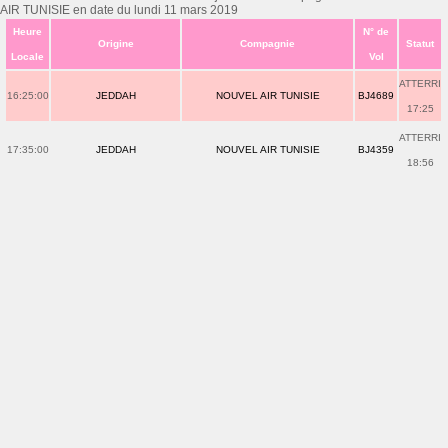
AIR TUNISIE en date du lundi 11 mars 2019
Heure
N° de
Origine
Compagnie
Statut
Locale
Vol
ATTERRI
16:25:00
JEDDAH
NOUVEL AIR TUNISIE
BJ4689
17:25
ATTERRI
17:35:00
JEDDAH
NOUVEL AIR TUNISIE
BJ4359
18:56