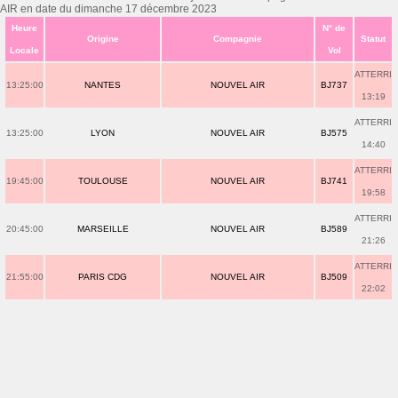
AIR en date du dimanche 17 décembre 2023
Heure
N° de
Origine
Compagnie
Statut
Locale
Vol
ATTERRI
13:25:00
NANTES
NOUVEL AIR
BJ737
13:19
ATTERRI
13:25:00
LYON
NOUVEL AIR
BJ575
14:40
ATTERRI
19:45:00
TOULOUSE
NOUVEL AIR
BJ741
19:58
ATTERRI
20:45:00
MARSEILLE
NOUVEL AIR
BJ589
21:26
ATTERRI
21:55:00
PARIS CDG
NOUVEL AIR
BJ509
22:02