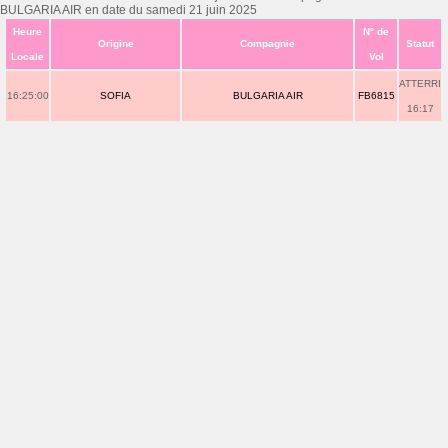
BULGARIA AIR en date du samedi 21 juin 2025
Heure
N° de
Origine
Compagnie
Statut
Locale
Vol
ATTERRI
16:25:00
SOFIA
BULGARIA AIR
FB6815
16:17