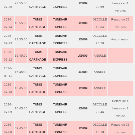
22:55:00
UG009
heures et 4
07-20
CARTHAGE
EXPRESS
00:59
minutes
2026-
TUNIS
TUNISAIR
DECOLLE
Retard de 39
18:55:00
UG009
07-14
CARTHAGE
EXPRESS
19:34
minutes
2026-
TUNIS
TUNISAIR
DECOLLE
23:55:00
UG009
Aucun retard
07-13
CARTHAGE
EXPRESS
23:28
2026-
TUNIS
TUNISAIR
16:45:00
UG009
ANNULE
07-12
CARTHAGE
EXPRESS
2026-
TUNIS
TUNISAIR
16:45:00
UG009
ANNULE
07-11
CARTHAGE
EXPRESS
2026-
TUNIS
TUNISAIR
16:45:00
UG009
ANNULE
07-10
CARTHAGE
EXPRESS
Retard de 6
2026-
TUNIS
TUNISAIR
DECOLLE
16:45:00
UG009
heures et 1
07-09
CARTHAGE
EXPRESS
22:46
minute
2026-
TUNIS
TUNISAIR
DECOLLE
Retard de 33
09:45:00
UG009
07-08
CARTHAGE
EXPRESS
10:18
minutes