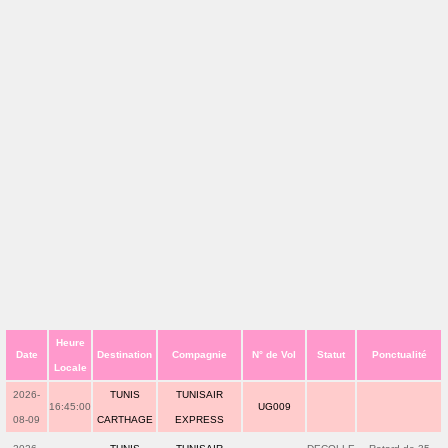
Heure
Date
Destination
Compagnie
N° de Vol
Statut
Ponctualité
Locale
2026-
TUNIS
TUNISAIR
16:45:00
UG009
08-09
CARTHAGE
EXPRESS