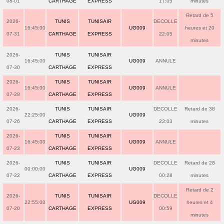
08-01
CARTHAGE
EXPRESS
17:05
minutes
Retard de 5
2026-
TUNIS
TUNISAIR
DECOLLE
16:45:00
UG009
heures et 20
07-31
CARTHAGE
EXPRESS
22:05
minutes
2026-
TUNIS
TUNISAIR
16:45:00
UG009
ANNULE
07-30
CARTHAGE
EXPRESS
2026-
TUNIS
TUNISAIR
16:45:00
UG009
ANNULE
07-28
CARTHAGE
EXPRESS
2026-
TUNIS
TUNISAIR
DECOLLE
Retard de 38
22:25:00
UG009
07-26
CARTHAGE
EXPRESS
23:03
minutes
2026-
TUNIS
TUNISAIR
16:45:00
UG009
ANNULE
07-23
CARTHAGE
EXPRESS
2026-
TUNIS
TUNISAIR
DECOLLE
Retard de 28
00:00:00
UG009
07-22
CARTHAGE
EXPRESS
00:28
minutes
Retard de 2
2026-
TUNIS
TUNISAIR
DECOLLE
22:55:00
UG009
heures et 4
07-20
CARTHAGE
EXPRESS
00:59
minutes