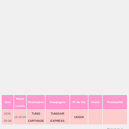
Heure
Date
Destination
Compagnie
N° de Vol
Statut
Ponctualité
Locale
2026-
TUNIS
TUNISAIR
16:45:00
UG009
08-08
CARTHAGE
EXPRESS