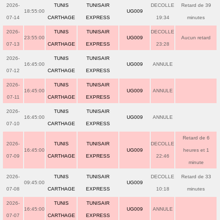
2026-
TUNIS
TUNISAIR
DECOLLE
Retard de 39
18:55:00
UG009
07-14
CARTHAGE
EXPRESS
19:34
minutes
2026-
TUNIS
TUNISAIR
DECOLLE
23:55:00
UG009
Aucun retard
07-13
CARTHAGE
EXPRESS
23:28
2026-
TUNIS
TUNISAIR
16:45:00
UG009
ANNULE
07-12
CARTHAGE
EXPRESS
2026-
TUNIS
TUNISAIR
16:45:00
UG009
ANNULE
07-11
CARTHAGE
EXPRESS
2026-
TUNIS
TUNISAIR
16:45:00
UG009
ANNULE
07-10
CARTHAGE
EXPRESS
Retard de 6
2026-
TUNIS
TUNISAIR
DECOLLE
16:45:00
UG009
heures et 1
07-09
CARTHAGE
EXPRESS
22:46
minute
2026-
TUNIS
TUNISAIR
DECOLLE
Retard de 33
09:45:00
UG009
07-08
CARTHAGE
EXPRESS
10:18
minutes
2026-
TUNIS
TUNISAIR
16:45:00
UG009
ANNULE
07-07
CARTHAGE
EXPRESS